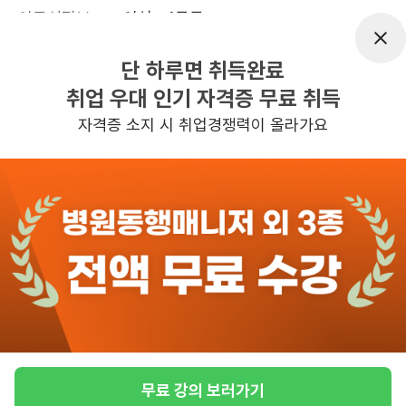
어르신정보
여성 · 4등급
근무요일
주5일근무
단 하루면 취득완료
근무시간
평일 : (근무시간) (오전) 9시 00분 ~ (정
취업 우대 인기 자격증 무료 취득
오) 12시 00분, 주 5일 근무
자격증 소지 시 취업경쟁력이 올라가요
관심
일자리정보 더보기
6일전
등록
반경 3KM 이내의 일자리 확인하기
무료 강의 보러가기