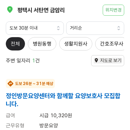
평택시 서탄면 금암리
위치변경
도보 30분 이내
거리순
전체
병원동행
생활지원사
간호조무사
주변 일자리
1
건
지도로 보기
도보 26분 ~ 31분 예상
정인방문요양센터와 함께할 요양보호사 모집합
니다.
급여
시급 10,320원
근무유형
방문요양