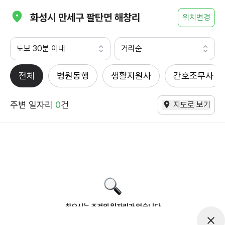
화성시 만세구 팔탄면 해창리
위치변경
도보 30분 이내
거리순
전체
병원동행
생활지원사
간호조무사
주변 일자리
0
건
지도로 보기
찾으시는 조건의 일자리가 없습니다
더욱더 노력하는 케어파트너가 되겠습니다.