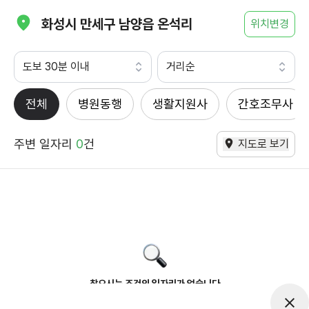
화성시 만세구 남양읍 온석리
위치변경
도보 30분 이내
거리순
전체
병원동행
생활지원사
간호조무사
주변 일자리
0
건
지도로 보기
찾으시는 조건의 일자리가 없습니다
더욱더 노력하는 케어파트너가 되겠습니다.