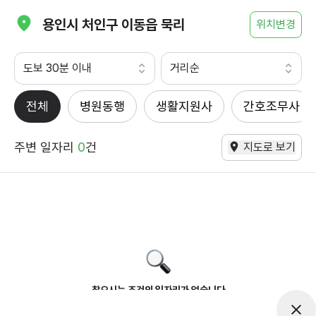
용인시 처인구 이동읍 묵리
위치변경
도보 30분 이내
거리순
전체
병원동행
생활지원사
간호조무사
주변 일자리
0
건
지도로 보기
찾으시는 조건의 일자리가 없습니다
더욱더 노력하는 케어파트너가 되겠습니다.