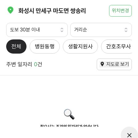
화성시 만세구 마도면 쌍송리
위치변경
도보 30분 이내
거리순
전체
병원동행
생활지원사
간호조무사
주변 일자리
0
건
지도로 보기
찾으시는 조건의 일자리가 없습니다
더욱더 노력하는 케어파트너가 되겠습니다.