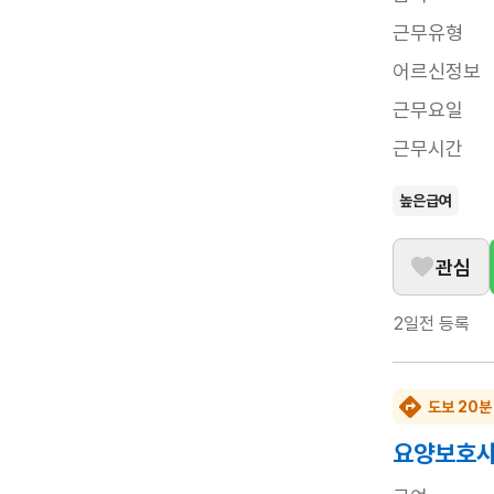
근무유형
어르신정보
근무요일
근무시간
높은급여
관심
2일전
등록
도보 20분
요양보호사