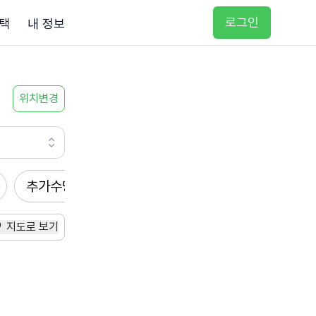
로그인
택
내 정보
위치변경
추가수당
방문요양
입주요양
방문목욕
지도로 보기