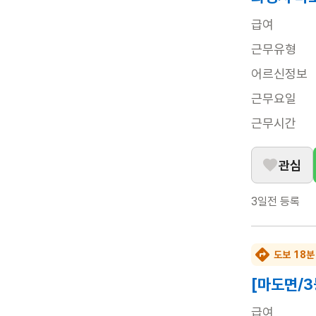
급여
근무유형
어르신정보
근무요일
근무시간
관심
3일전
등록
도보 18분
[마도면/
급여