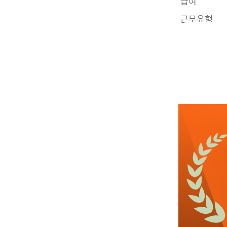
급여
근무유형
어르신정보
근무요일
근무시간
관심
2일전
등록