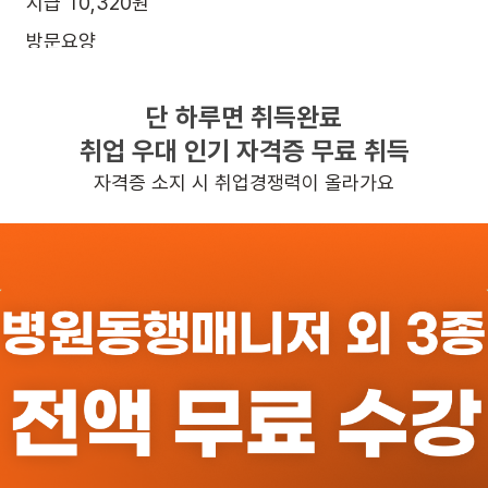
시급 10,320원
방문요양
남성 · 4등급
단 하루면 취득완료
주5일근무
취업 우대 인기 자격증 무료 취득
평일 : (근무시간) (오전) 8시 00분 ~ (오전) 11시 00분, 
자격증 소지 시 취업경쟁력이 올라가요
일자리정보 더보기
반경 3KM 이내의 일자리 확인하기