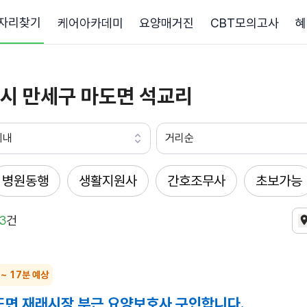
자리찾기
케어아카데미
요양매거진
CBT모의고사
혜
시 만세구 마도면 석교리
이내
거리순
병원동행
생활지원사
간호조무사
초보가능
3
건
 ~ 17분 예상
도면 재래시장 부근 요양보호사 구인합니다.