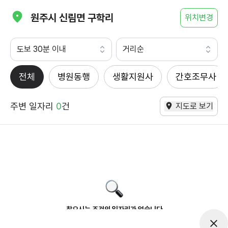
원주시 신림면 구학리
위치변경
도보 30분 이내
거리순
전체
병원동행
생활지원사
간호조무사
주변 일자리
0
건
지도로 보기
찾으시는 조건의 일자리가 없습니다
더욱더 노력하는 케어파트너가 되겠습니다.