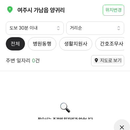
여주시 가남읍 양귀리
위치변경
도보 30분 이내
거리순
전체
병원동행
생활지원사
간호조무사
주변 일자리
0
건
지도로 보기
찾으시는 조건의 일자리가 없습니다
더욱더 노력하는 케어파트너가 되겠습니다.