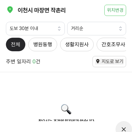
이천시 마장면 작촌리
위치변경
도보 30분 이내
거리순
전체
병원동행
생활지원사
간호조무사
주변 일자리
0
건
지도로 보기
찾으시는 조건의 일자리가 없습니다
더욱더 노력하는 케어파트너가 되겠습니다.