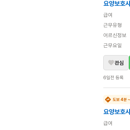
요양보호사
급여
근무유형
어르신정보
근무요일
관심
6일전
등록
도보 4분 
요양보호사
급여