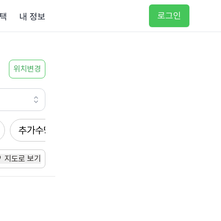
로그인
택
내 정보
위치변경
추가수당
방문요양
입주요양
방문목욕
지도로 보기