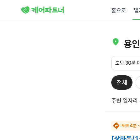
일
홈으로
용인
도보 30분 
전체
주변 일자리
도보 4분 
[상하동/