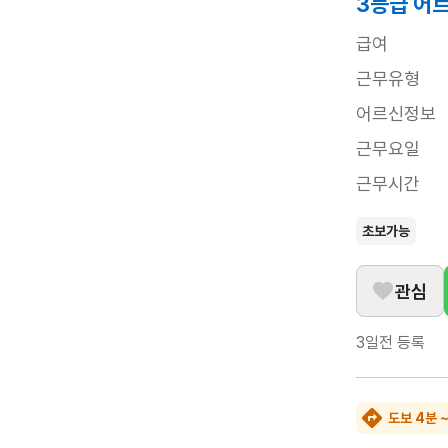
3등급 어
급여
근무유형
어르신정보
근무요일
근무시간
초보가능
관심
3일전
등록
도보 4분 