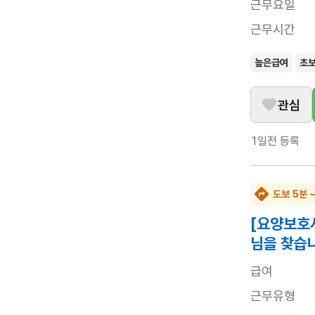
근무요일
근무시간
높은급여
초
관심
1일전
등록
도보 5분 
[요양보호
님을 찾습
급여
근무유형