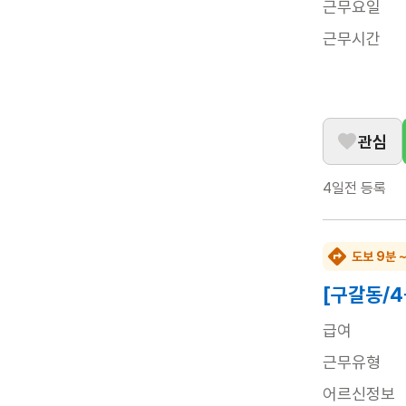
근무요일
근무시간
관심
4일전
등록
도보 9분 
[구갈동/
급여
근무유형
어르신정보