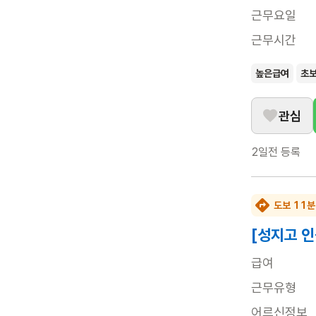
근무요일
근무시간
높은급여
초
관심
2일전
등록
도보 11분
[성지고 인
급여
근무유형
어르신정보