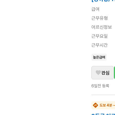
급여
근무유형
어르신정보
근무요일
근무시간
높은급여
관심
6일전
등록
도보 4분 