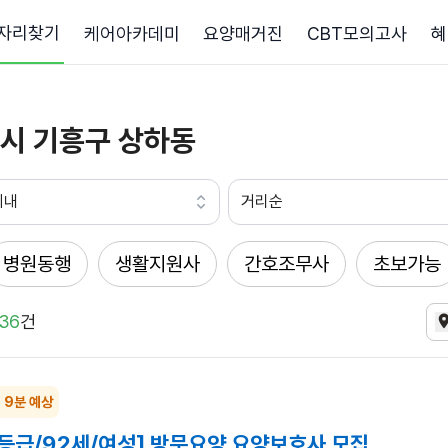
자리찾기
케어아카데미
요양매거진
CBT모의고사
혜
시 기흥구 상하동
이내
거리순
병원동행
생활지원사
간호조무사
초보가능
36
건
~ 9분 예상
1등급/92세/여성] 방문요양 요양보호사 모집