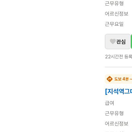
근무유형
어르신정보
근무요일
관심
22시간전
등
도보 4분 
[지석역그
급여
근무유형
어르신정보