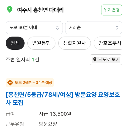
여주시 흥천면 다대리
위치변경
도보 30분 이내
거리순
전체
병원동행
생활지원사
간호조무사
주변 일자리
1
건
지도로 보기
도보 26분 ~ 31분 예상
[흥천면/5등급/78세/여성] 방문요양 요양보호
사 모집
급여
시급 13,500원
근무유형
방문요양