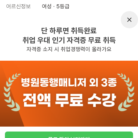
어르신정보
여성 · 5등급
근무요일
월~금 (주 5일)
근무시간
10:00~13:00
단 하루면 취득완료
취업 우대 인기 자격증 무료 취득
높은급여
초보가능
자격증 소지 시 취업경쟁력이 올라가요
관심
일자리정보 더보기
5일전
등록
반경 3KM 이내의 일자리 확인하기