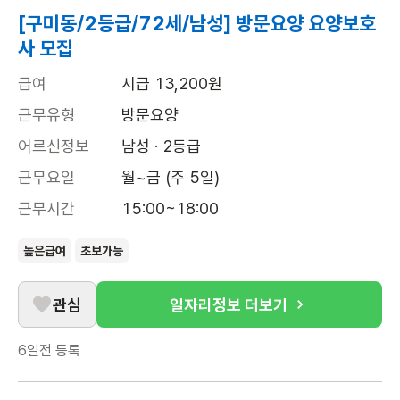
[구미동/2등급/72세/남성] 방문요양 요양보호
사 모집
급여
시급 13,200원
근무유형
방문요양
어르신정보
남성 · 2등급
근무요일
월~금 (주 5일)
근무시간
15:00~18:00
높은급여
초보가능
관심
일자리정보 더보기
6일전
등록