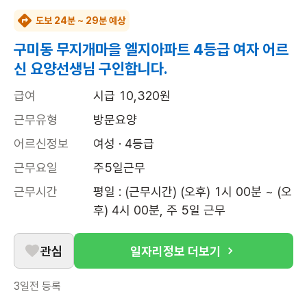
도보 24분 ~ 29분 예상
구미동 무지개마을 엘지아파트 4등급 여자 어르
신 요양선생님 구인합니다.
급여
시급 10,320원
근무유형
방문요양
어르신정보
여성 · 4등급
근무요일
주5일근무
근무시간
평일 : (근무시간) (오후) 1시 00분 ~ (오
후) 4시 00분, 주 5일 근무
관심
일자리정보 더보기
3일전
등록