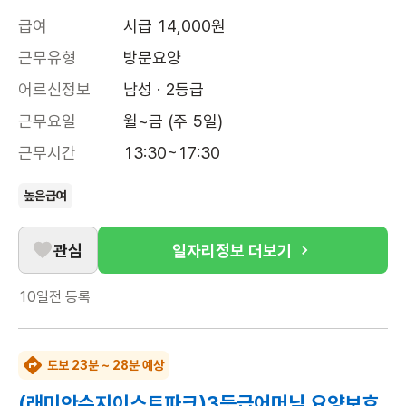
급여
시급 14,000원
근무유형
방문요양
어르신정보
남성 · 2등급
근무요일
월~금 (주 5일)
근무시간
13:30~17:30
높은급여
관심
일자리정보 더보기
10일전
등록
도보 23분 ~ 28분 예상
(래미안수지이스트파크)3등급어머님 요양보호