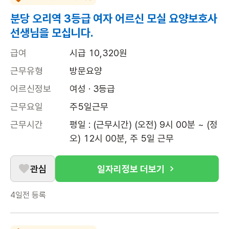
분당 오리역 3등급 여자 어르신 모실 요양보호사
선생님을 모십니다.
급여
시급 10,320원
근무유형
방문요양
어르신정보
여성 · 3등급
근무요일
주5일근무
근무시간
평일 : (근무시간) (오전) 9시 00분 ~ (정
오) 12시 00분, 주 5일 근무
관심
일자리정보 더보기
4일전
등록