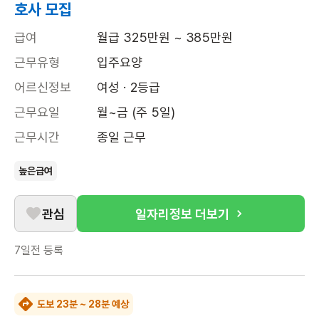
호사 모집
급여
월급 325만원 ~ 385만원
근무유형
입주요양
어르신정보
여성 · 2등급
근무요일
월~금 (주 5일)
근무시간
종일 근무
높은급여
관심
일자리정보 더보기
7일전
등록
도보 23분 ~ 28분 예상