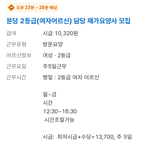
도보 23분 ~ 28분 예상
분당 2등급(여자어르신) 담당 재가요양사 모집
급여
시급 10,320원
근무유형
방문요양
어르신정보
여성 · 2등급
근무요일
주5일근무
근무시간
평일 : 2등급 여자 어르신

월~금

시간

12:30~16:30

 시간조절가능

시급:  최저시급+수당=13,700, 주 5일 