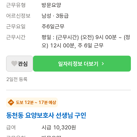
근무유형
방문요양
어르신정보
남성 · 3등급
근무요일
주6일근무
근무시간
평일 : (근무시간) (오전) 9시 00분 ~ (정
오) 12시 00분, 주 6일 근무
관심
일자리정보 더보기
2일전
등록
도보 12분 ~ 17분 예상
동천동 요양보호사 선생님 구인
급여
시급 10,320원