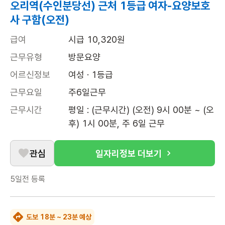
오리역(수인분당선) 근처 1등급 여자-요양보호
사 구함(오전)
급여
시급 10,320원
근무유형
방문요양
어르신정보
여성 · 1등급
근무요일
주6일근무
근무시간
평일 : (근무시간) (오전) 9시 00분 ~ (오
후) 1시 00분, 주 6일 근무
관심
일자리정보 더보기
5일전
등록
도보 18분 ~ 23분 예상