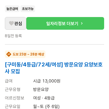
높은급여
초보가능
관심
일자리정보 더보기
8일전
등록
도보 23분 ~ 28분 예상
[구미동/4등급/72세/여성] 방문요양 요양보호
사 모집
급여
시급 13,000원
근무유형
방문요양
어르신정보
여성 · 4등급
근무요일
월~토 (주 6일)