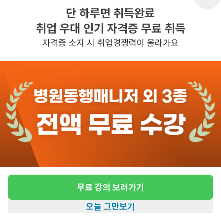
1일전
등록
단 하루면 취득완료
취업 우대 인기 자격증 무료 취득
도보 26분 ~ 31분 예상
자격증 소지 시 취업경쟁력이 올라가요
[구미동/3등급/76세/여성] 방문요양 요양보호
사 모집
급여
시급 13,500원
근무유형
방문요양
어르신정보
여성 · 3등급
근무요일
월~금 (주 5일)
근무시간
13:00~16:00
무료 강의 보러가기
높은급여
초보가능
오늘 그만보기
홈
일자리찾기
아카데미
혜택
내 정보
관심
일자리정보 더보기