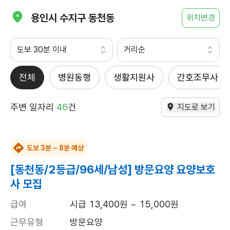
용인시 수지구 동천동
위치변경
도보 30분 이내
거리순
전체
병원동행
생활지원사
간호조무사
주변 일자리
46
건
지도로 보기
도보 3분 ~ 8분 예상
[동천동/2등급/96세/남성] 방문요양 요양보호
사 모집
급여
시급 13,400원 ~ 15,000원
근무유형
방문요양