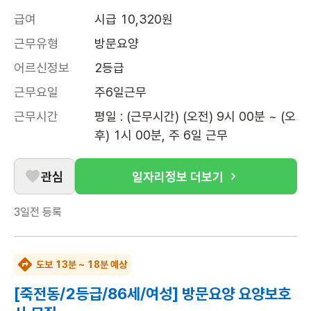
급여
시급 10,320원
근무유형
방문요양
어르신정보
2등급
근무요일
주6일근무
근무시간
평일 : (근무시간) (오전) 9시 00분 ~ (오
후) 1시 00분, 주 6일 근무
관심
일자리정보 더보기
3일전
등록
도보 13분 ~ 18분 예상
[죽전동/2등급/86세/여성] 방문요양 요양보호