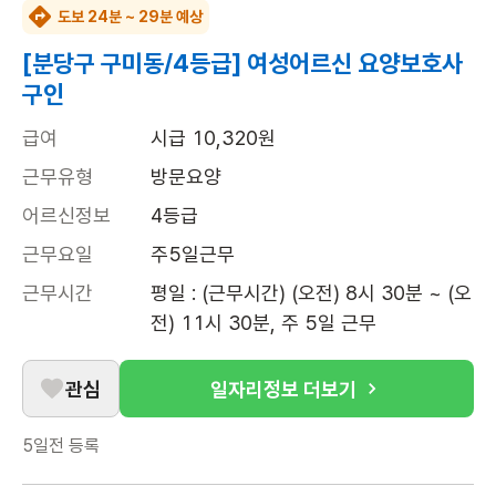
도보 24분 ~ 29분 예상
[분당구 구미동/4등급] 여성어르신 요양보호사
구인
급여
시급 10,320원
근무유형
방문요양
어르신정보
4등급
근무요일
주5일근무
근무시간
평일 : (근무시간) (오전) 8시 30분 ~ (오
전) 11시 30분, 주 5일 근무
관심
일자리정보 더보기
5일전
등록