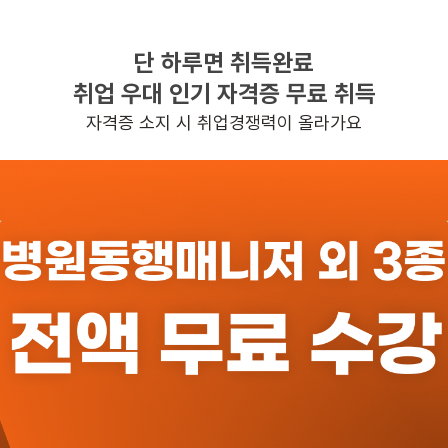
단 하루면 취득완료
찾으시는 조건의 일자리가 없습니다
취업 우대 인기 자격증 무료 취득
더욱더 노력하는 케어파트너가 되겠습니다.
자격증 소지 시 취업경쟁력이 올라가요
반경 3KM 이내의 일자리 확인하기