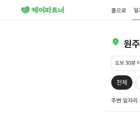
일
홈으로
원주
도보 30분 
전체
주변 일자리