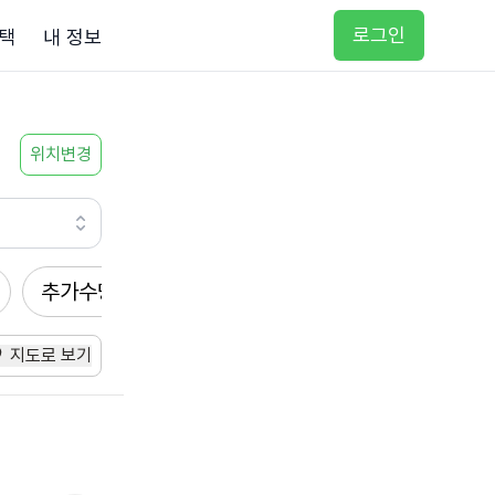
로그인
택
내 정보
위치변경
추가수당
방문요양
입주요양
방문목욕
지도로 보기