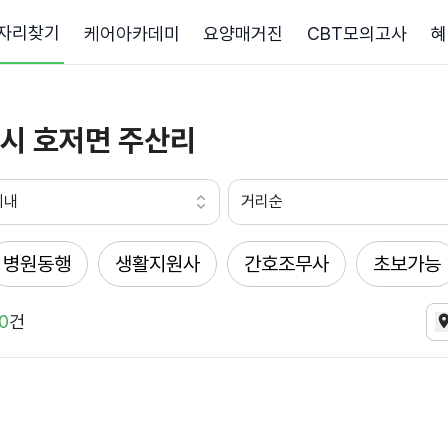
자리찾기
케어아카데미
요양매거진
CBT모의고사
혜
시 호저면 주산리
이내
거리순
병원동행
생활지원사
간호조무사
초보가능
0
건