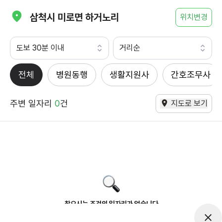
삼척시 미로면 하거노리
위치변경
도보 30분 이내
거리순
전체
병원동행
생활지원사
간호조무사
주변 일자리
0
건
지도로 보기
찾으시는 조건의 일자리가 없습니다
더욱더 노력하는 케어파트너가 되겠습니다.