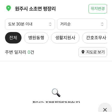
원주시 소초면 평장리
위치변경
도보 30분 이내
거리순
전체
병원동행
생활지원사
간호조무사
주변 일자리
0
건
지도로 보기
찾으시는 조건의 일자리가 없습니다
더욱더 노력하는 케어파트너가 되겠습니다.