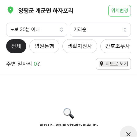
양평군 개군면 하자포리
위치변경
도보 30분 이내
거리순
전체
병원동행
생활지원사
간호조무사
주변 일자리
0
건
지도로 보기
찾으시는 조건의 일자리가 없습니다
더욱더 노력하는 케어파트너가 되겠습니다.