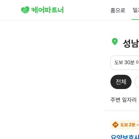
일
홈으로
성남
도보 30분 
전체
주변 일자리
도보 2분 ~
요양보호사 