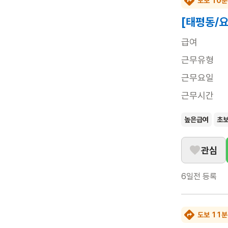
도보 10분
[태평동/
급여
근무유형
근무요일
근무시간
높은급여
초
관심
6일전
등록
도보 11분