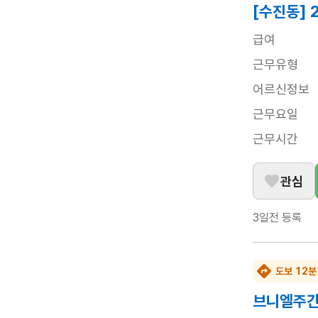
[수진동]
급여
근무유형
어르신정보
근무요일
근무시간
관심
3일전
등록
도보 12분
브니엘주간