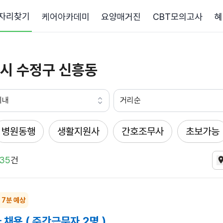
자리찾기
케어아카데미
요양매거진
CBT모의고사
혜
시 수정구 신흥동
이내
거리순
병원동행
생활지원사
간호조무사
초보가능
35
건
 7분 예상
채용 ( 주간근무자 2명 )