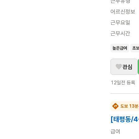
근무유형
어르신정보
근무요일
근무시간
높은급여
초
관심
12일전
등록
도보 13분
[태평동/
급여