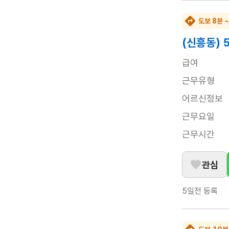
도보 8분 
(신흥동)
급여
근무유형
어르신정보
근무요일
근무시간
관심
5일전
등록