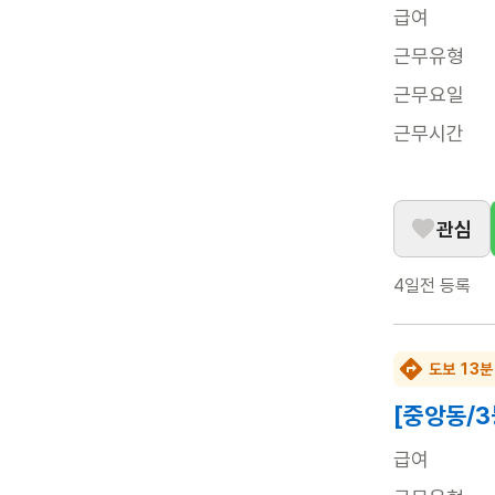
급여
근무유형
근무요일
근무시간
관심
4일전
등록
도보 13분
[중앙동/
급여