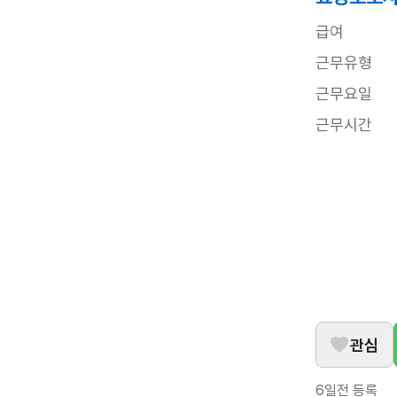
급여
근무유형
근무요일
근무시간
관심
6일전
등록