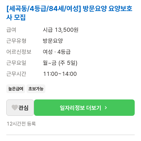
[세곡동/4등급/84세/여성] 방문요양 요양보호
사 모집
급여
시급 13,500원
근무유형
방문요양
어르신정보
여성 · 4등급
근무요일
월~금 (주 5일)
근무시간
11:00~14:00
높은급여
초보가능
관심
일자리정보 더보기
12시간전
등록