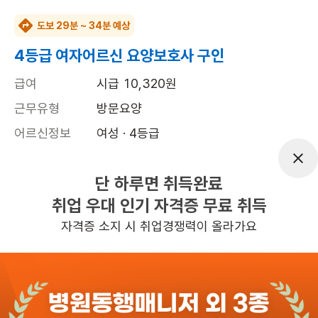
도보 29분 ~ 34분 예상
4등급 여자어르신 요양보호사 구인
급여
시급 10,320원
근무유형
방문요양
어르신정보
여성 · 4등급
근무요일
평일 : (근무시간) (오후) 5시 30분 ~ (오
후) 7시 30분, 주 3일 근무
단 하루면 취득완료
취업 우대 인기 자격증 무료 취득
초보가능
자격증 소지 시 취업경쟁력이 올라가요
관심
일자리정보 더보기
1일전
등록