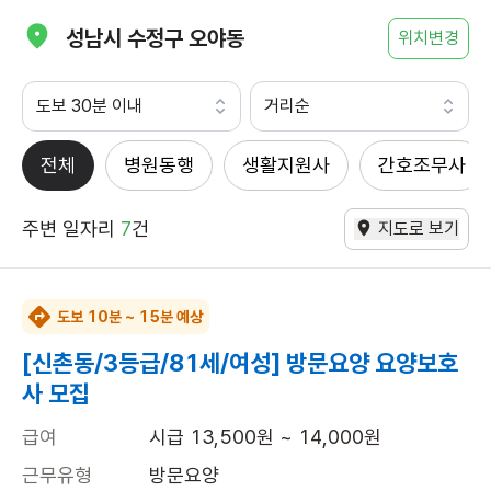
성남시 수정구 오야동
위치변경
도보 30분 이내
거리순
전체
병원동행
생활지원사
간호조무사
주변 일자리
7
건
지도로 보기
도보 10분 ~ 15분 예상
[신촌동/3등급/81세/여성] 방문요양 요양보호
사 모집
급여
시급 13,500원 ~ 14,000원
근무유형
방문요양