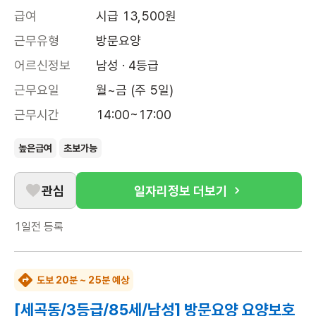
급여
시급 13,500원
근무유형
방문요양
어르신정보
남성 · 4등급
근무요일
월~금 (주 5일)
근무시간
14:00~17:00
높은급여
초보가능
관심
일자리정보 더보기
1일전
등록
도보 20분 ~ 25분 예상
[세곡동/3등급/85세/남성] 방문요양 요양보호