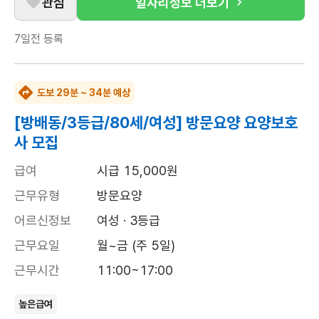
관심
일자리정보 더보기
7일전
등록
도보 29분 ~ 34분 예상
[방배동/3등급/80세/여성] 방문요양 요양보호
사 모집
급여
시급 15,000원
근무유형
방문요양
어르신정보
여성 · 3등급
근무요일
월~금 (주 5일)
근무시간
11:00~17:00
높은급여