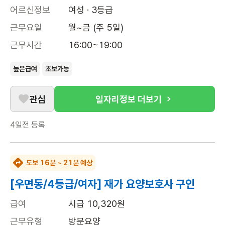
어르신정보
여성 · 3등급
근무요일
월~금 (주 5일)
근무시간
16:00~19:00
높은급여
초보가능
관심
일자리정보 더보기
4일전
등록
도보 16분 ~ 21분 예상
[우면동/4등급/여자] 재가 요양보호사 구인
급여
시급 10,320원
근무유형
방문요양