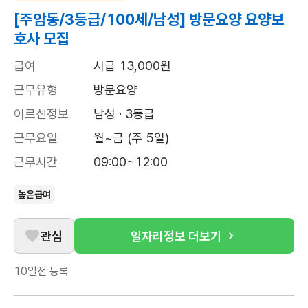
[주암동/3등급/100세/남성] 방문요양 요양보
호사 모집
급여
시급 13,000원
근무유형
방문요양
어르신정보
남성 · 3등급
근무요일
월~금 (주 5일)
근무시간
09:00~12:00
높은급여
관심
일자리정보 더보기
10일전
등록