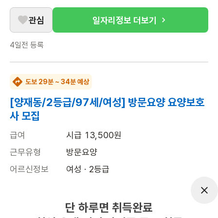
관심
일자리정보 더보기
4일전
등록
도보 29분 ~ 34분 예상
[양재동/2등급/97세/여성] 방문요양 요양보호
사 모집
급여
시급 13,500원
근무유형
방문요양
어르신정보
여성 · 2등급
근무요일
월~금 (주 5일)
근무시간
09:00~17:00
단 하루면 취득완료