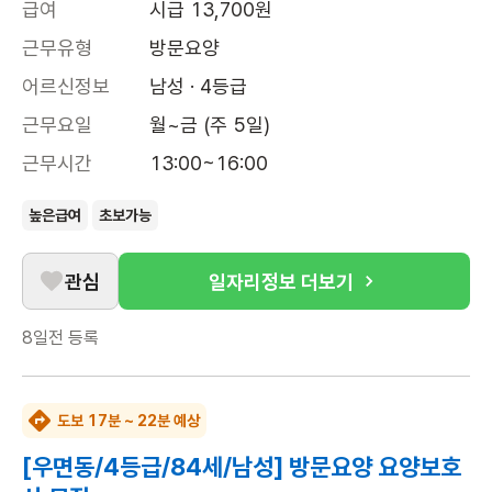
급여
시급 13,700원
근무유형
방문요양
어르신정보
남성 · 4등급
근무요일
월~금 (주 5일)
근무시간
13:00~16:00
높은급여
초보가능
관심
일자리정보 더보기
8일전
등록
도보 17분 ~ 22분 예상
[우면동/4등급/84세/남성] 방문요양 요양보호