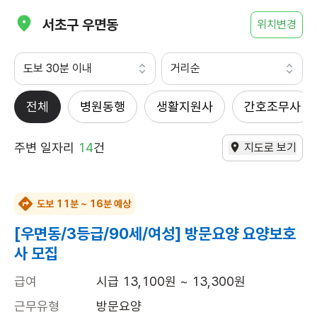
서초구 우면동
위치변경
도보 30분 이내
거리순
전체
병원동행
생활지원사
간호조무사
주변 일자리
14
건
지도로 보기
도보 11분 ~ 16분 예상
[우면동/3등급/90세/여성] 방문요양 요양보호
사 모집
급여
시급 13,100원 ~ 13,300원
근무유형
방문요양