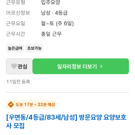
근무유형
입주요양
어르신정보
남성 · 4등급
근무요일
월~토 (주 6일)
근무시간
종일 근무
높은급여
초보가능
관심
일자리정보 더보기
11일전
등록
도보 17분 ~ 22분 예상
[우면동/4등급/83세/남성] 방문요양 요양보호
사 모집