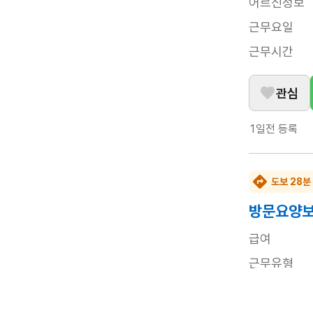
어르신정보
근무요일
근무시간
관심
1일전
등록
도보 28분
방문요양
급여
근무유형
어르신정보
근무요일