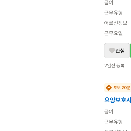
급여
근무유형
어르신정보
근무요일
관심
2일전
등록
도보 20분
요양보호사
급여
근무유형