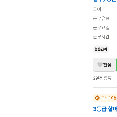
급여
근무유형
근무요일
근무시간
높은급여
관심
2일전
등록
도보 19분
3등급 할