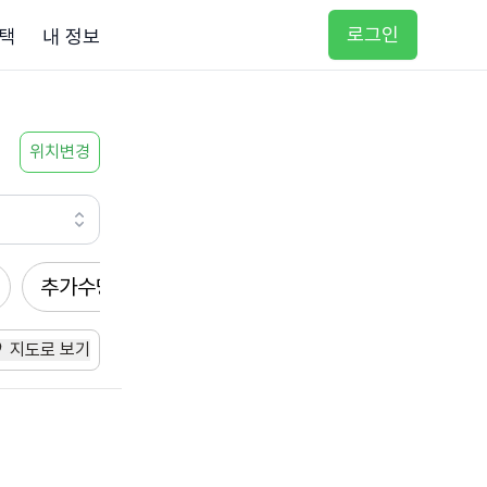
로그인
택
내 정보
위치변경
추가수당
방문요양
입주요양
방문목욕
지도로 보기