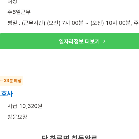
여성
주6일근무
평일 : (근무시간) (오전) 7시 00분 ~ (오전) 10시 00분, 
일자리정보 더보기
 ~ 33분 예상
보호사
시급 10,320원
방문요양
여성
단 하루면 취득완료
주6일근무