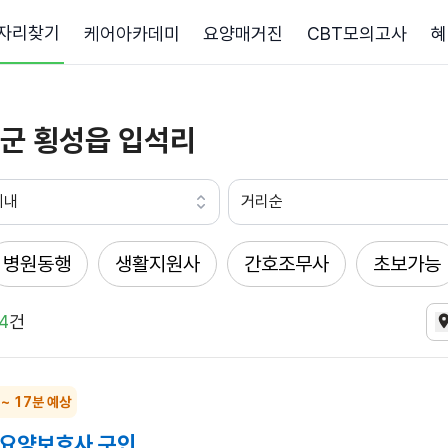
자리찾기
케어아카데미
요양매거진
CBT모의고사
혜
군 횡성읍 입석리
이내
거리순
병원동행
생활지원사
간호조무사
초보가능
4
건
 ~ 17분 예상
문요양보호사 구인