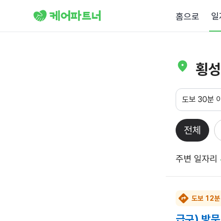
일
홈으로
횡성
도보 30분 
전체
주변 일자리
도보 12분
급구) 방