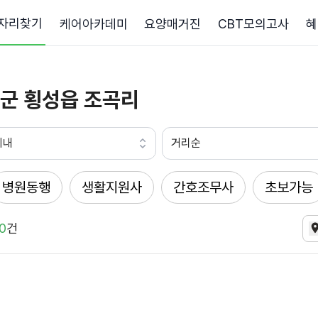
자리찾기
케어아카데미
요양매거진
CBT모의고사
혜
군 횡성읍 조곡리
이내
거리순
병원동행
생활지원사
간호조무사
초보가능
0
건