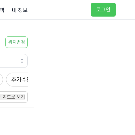
로그인
택
내 정보
위치변경
추가수당
방문요양
입주요양
방문목욕
지도로 보기