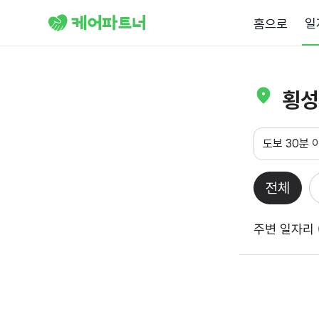
일
홈으로
횡성
도보 30분 
전체
주변 일자리