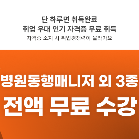
단 하루면 취득완료
찾으시는 조건의 일자리가 없습니다
취업 우대 인기 자격증 무료 취득
더욱더 노력하는 케어파트너가 되겠습니다.
자격증 소지 시 취업경쟁력이 올라가요
반경 3KM 이내의 일자리 확인하기