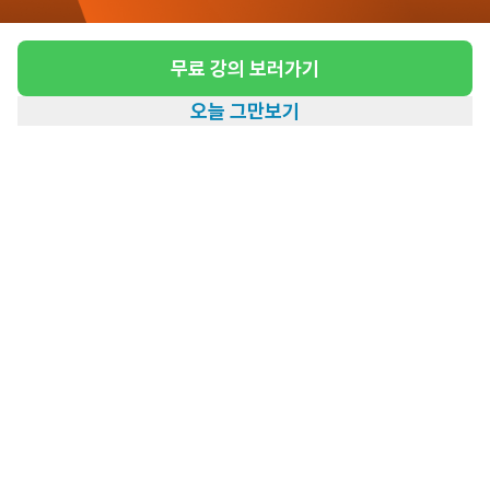
생님을 모십니다.
급여
연 30,000,000원
무료 강의 보러가기
근무유형
간호조무사
오늘 그만보기
근무요일
주6일근무
홈
일자리찾기
아카데미
혜택
내 정보
근무시간
10:00~18:30
관심
일자리정보 더보기
2일전
등록
도보 12분 ~ 17분 예상
[신공덕동/3등급/87세/여성] 방문요양 요양보
호사 모집
급여
시급 13,500원