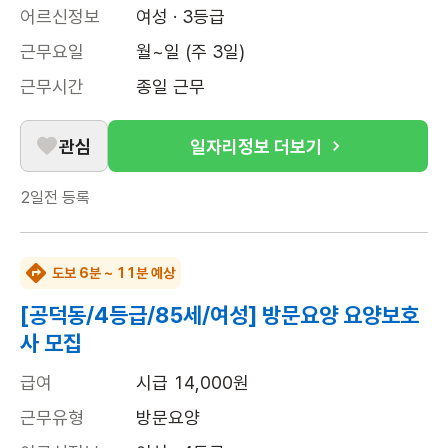
어르신정보
여성 · 3등급
근무요일
월~일 (주 3일)
근무시간
종일 근무
관심
일자리정보 더보기
2일전
등록
도보 6분 ~ 11분 예상
[공덕동/4등급/85세/여성] 방문요양 요양보호
사 모집
급여
시급 14,000원
근무유형
방문요양