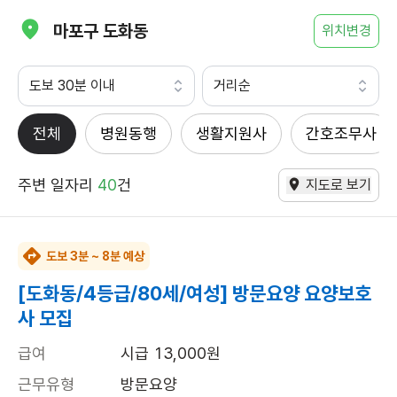
마포구 도화동
위치변경
도보 30분 이내
거리순
전체
병원동행
생활지원사
간호조무사
주변 일자리
40
건
지도로 보기
도보 3분 ~ 8분 예상
[도화동/4등급/80세/여성] 방문요양 요양보호
사 모집
급여
시급 13,000원
근무유형
방문요양