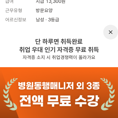
급여
시급 13,300원
근무유형
방문요양
어르신정보
남성 · 3등급
근무요일
월~금 (주 5일)
근무시간
09:00~12:00
단 하루면 취득완료
취업 우대 인기 자격증 무료 취득
높은급여
초보가능
자격증 소지 시 취업경쟁력이 올라가요
관심
일자리정보 더보기
1일전
등록
도보 10분 ~ 15분 예상
서울엠치과의원에서 밝고 성실한 간호조무사 선