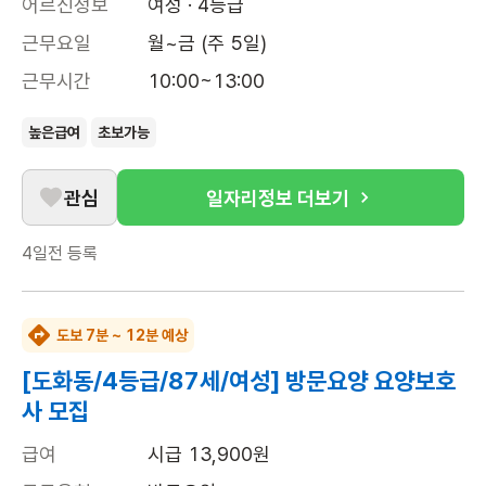
어르신정보
여성 · 4등급
근무요일
월~금 (주 5일)
근무시간
10:00~13:00
높은급여
초보가능
관심
일자리정보 더보기
4일전
등록
도보 7분 ~ 12분 예상
[도화동/4등급/87세/여성] 방문요양 요양보호
사 모집
급여
시급 13,900원