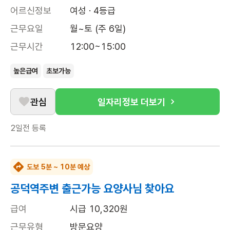
어르신정보
여성 · 4등급
근무요일
월~토 (주 6일)
근무시간
12:00~15:00
높은급여
초보가능
관심
일자리정보 더보기
2일전
등록
도보 5분 ~ 10분 예상
공덕역주변 출근가능 요양사님 찾아요
급여
시급 10,320원
근무유형
방문요양