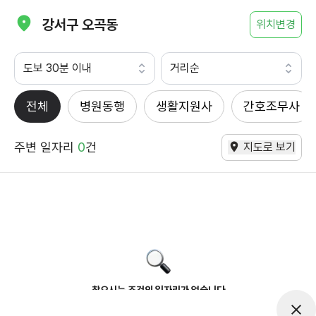
강서구 오곡동
위치변경
도보 30분 이내
거리순
전체
병원동행
생활지원사
간호조무사
주변 일자리
0
건
지도로 보기
찾으시는 조건의 일자리가 없습니다
더욱더 노력하는 케어파트너가 되겠습니다.