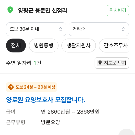
양평군 용문면 신점리
위치변경
도보 30분 이내
거리순
전체
병원동행
생활지원사
간호조무사
주변 일자리
1
건
지도로 보기
도보 24분 ~ 29분 예상
양로원 요양보호사 모집합니다.
급여
연 2860만원 ~ 2868만원
근무유형
방문요양
근무요일
주5일근무