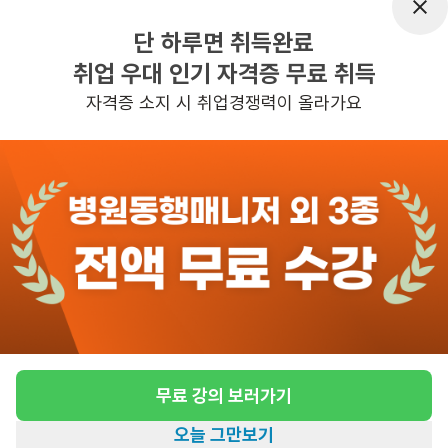
근무시간
평일 : (근무시간) (오전) 9시 00분 ~ (오
단 하루면 취득완료
후) 6시 00분, 주 5일 근무, 평균근무시
취업 우대 인기 자격증 무료 취득
간 : 40
자격증 소지 시 취업경쟁력이 올라가요
관심
일자리정보 더보기
1일전
등록
반경 3KM 이내의 일자리 확인하기
무료 강의 보러가기
오늘 그만보기