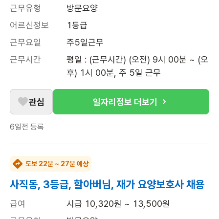
근무유형
방문요양
어르신정보
1등급
근무요일
주5일근무
근무시간
평일 : (근무시간) (오전) 9시 00분 ~ (오
후) 1시 00분, 주 5일 근무
관심
일자리정보 더보기
6일전
등록
도보 22분 ~ 27분 예상
사직동, 3등급, 할아버님, 재가 요양보호사 채용
급여
시급 10,320원 ~ 13,500원