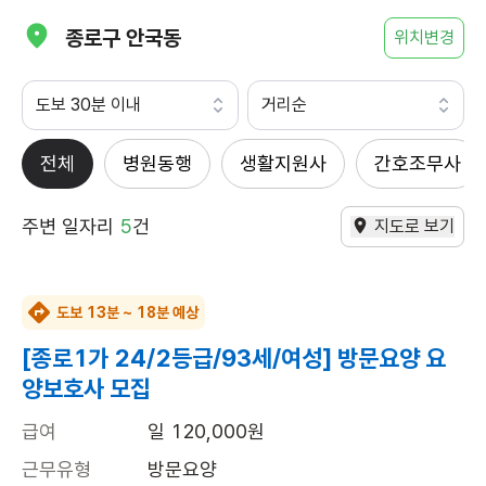
종로구 안국동
위치변경
도보 30분 이내
거리순
전체
병원동행
생활지원사
간호조무사
주변 일자리
5
건
지도로 보기
도보 13분 ~ 18분 예상
[종로1가 24/2등급/93세/여성] 방문요양 요
양보호사 모집
급여
일 120,000원
근무유형
방문요양