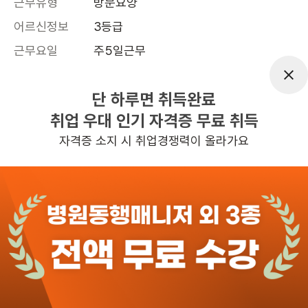
근무유형
방문요양
어르신정보
3등급
근무요일
주5일근무
근무시간
평일 : (근무시간) (오전) 11시 00분 ~ 
(오후) 2시 00분, 주 5일 근무
단 하루면 취득완료
취업 우대 인기 자격증 무료 취득
높은급여
자격증 소지 시 취업경쟁력이 올라가요
관심
일자리정보 더보기
3일전
등록
반경 3KM 이내의 일자리 확인하기