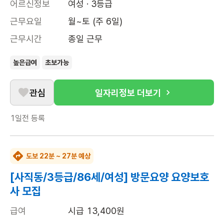
어르신정보
여성 · 3등급
근무요일
월~토 (주 6일)
근무시간
종일 근무
높은급여
초보가능
관심
일자리정보 더보기
1일전
등록
도보 22분 ~ 27분 예상
[사직동/3등급/86세/여성] 방문요양 요양보호
사 모집
급여
시급 13,400원