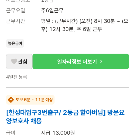
근무요일
주6일근무
근무시간
평일 : (근무시간) (오전) 8시 30분 ~ (오
후) 12시 30분, 주 6일 근무
높은급여
관심
일자리정보 더보기
4일전
등록
도보 6분 ~ 11분 예상
[한성대입구3번출구/ 2등급 할아버님] 방문요
양보호사 채용
급여
시급 13,000원