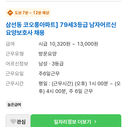
도보 7분 ~ 12분 예상
삼선동 코오롱아파트] 79세3등급 남자어르신
요양보호사 채용
급여
시급 10,320원 ~ 13,000원
근무유형
방문요양
어르신정보
남성 · 3등급
근무요일
주6일근무
근무시간
평일 : (근무시간) (오후) 1시 00분 ~ (오
후) 4시 00분, 주 6일 근무
높은급여
관심
일자리정보 더보기