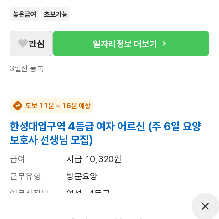
높은급여
초보가능
관심
일자리정보 더보기
3일전
등록
도보 11분 ~ 16분 예상
한성대입구역 4등급 여자 어르신 (주 6일 요양
보호사 선생님 모집)
급여
시급 10,320원
근무유형
방문요양
어르신정보
여성 · 4등급
근무요일
주6일근무