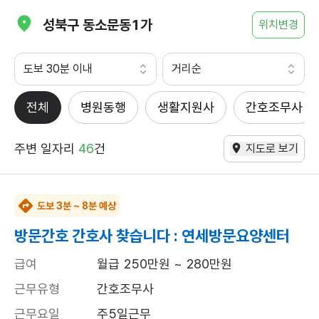
성북구 동소문동1가
위치변경
도보 30분 이내
거리순
전체
병원동행
생활지원사
간호조무사
주변 일자리
46
건
지도로 보기
도보 3분 ~ 8분 예상
방문간호 간호사 찾습니다 : 연세방문요양센터
급여
월급 250만원 ~ 280만원
근무유형
간호조무사
근무요일
주5일근무