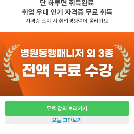
단 하루면 취득완료
근무시간
평일 : (근무시간) (오전) 9시 30분 ~ (오
취업 우대 인기 자격증 무료 취득
후) 12시 30분, 주 6일 근무
자격증 소지 시 취업경쟁력이 올라가요
관심
일자리정보 더보기
3일전
등록
도보 12분 ~ 17분 예상
[동숭동/2등급/78세/여성] 방문요양 요양보호
사 모집
급여
시급 13,000원
무료 강의 보러가기
근무유형
방문요양
오늘 그만보기
어르신정보
여성 · 2등급
홈
일자리찾기
아카데미
혜택
내 정보
근무요일
월, 수, 금 (주 3일)