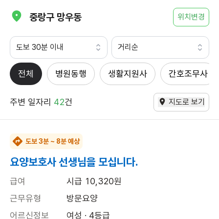
중랑구 망우동
위치변경
도보 30분 이내
거리순
전체
병원동행
생활지원사
간호조무사
주변 일자리
42
건
지도로 보기
도보 3분 ~ 8분 예상
요양보호사 선생님을 모십니다.
급여
시급 10,320원
근무유형
방문요양
어르신정보
여성 · 4등급