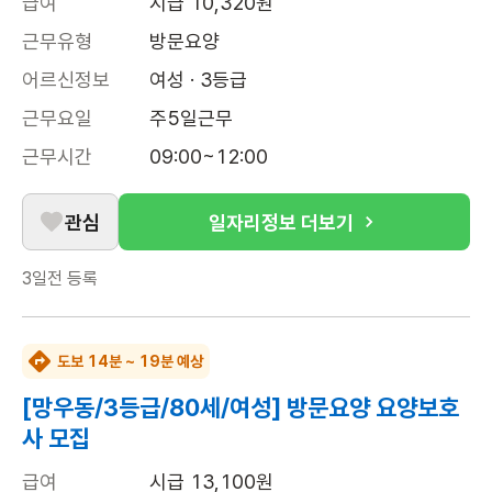
급여
시급 10,320원
근무유형
방문요양
어르신정보
여성 · 3등급
근무요일
주5일근무
근무시간
09:00~12:00
관심
일자리정보 더보기
3일전
등록
도보 14분 ~ 19분 예상
[망우동/3등급/80세/여성] 방문요양 요양보호
사 모집
급여
시급 13,100원