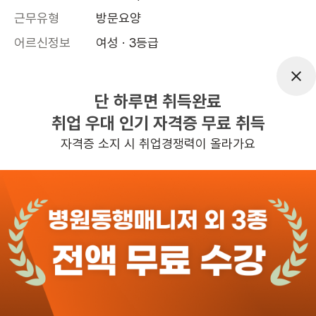
근무유형
방문요양
어르신정보
여성 · 3등급
근무요일
월~금 (주 5일)
근무시간
15:00~18:00
단 하루면 취득완료
취업 우대 인기 자격증 무료 취득
높은급여
초보가능
자격증 소지 시 취업경쟁력이 올라가요
관심
일자리정보 더보기
11일전
등록
도보 14분 ~ 19분 예상
[망우동/3등급/87세/여성] 방문요양 요양보호
사 모집