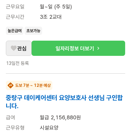
근무요일
월~일 (주 5일)
근무시간
3조 2교대
높은급여
초보가능
관심
일자리정보 더보기
13일전
등록
도보 7분 ~ 12분 예상
중랑구 데이케어센터 요양보호사 선생님 구인합
니다.
급여
월급 2,156,880원
근무유형
시설요양