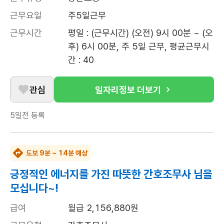
근무요일
주5일근무
근무시간
평일 : (근무시간) (오전) 9시 00분 ~ (오
후) 6시 00분, 주 5일 근무, 평균근무시
간 : 40
관심
일자리정보 더보기
5일전
등록
도보 9분 ~ 14분 예상
긍정적인 에너지를 가진 따뜻한 간호조무사 님을
모십니다~!
급여
월급 2,156,880원