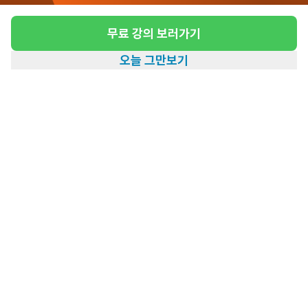
급여
시급 13,100원
무료 강의 보러가기
근무유형
방문요양
오늘 그만보기
어르신정보
여성 · 3등급
홈
일자리찾기
아카데미
혜택
내 정보
근무요일
월~금 (주 5일)
근무시간
15:00~18:00
높은급여
초보가능
관심
일자리정보 더보기
11일전
등록
도보 14분 ~ 19분 예상
[망우동/4등급/86세/여성] 방문요양 요양보호