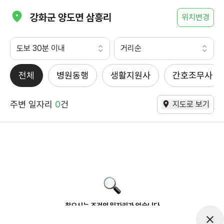
강화군 양도면 삼흥리
위치변경
도보 30분 이내
거리순
전체
병원동행
생활지원사
간호조무사
주변 일자리
0
건
지도로 보기
찾으시는 조건의 일자리가 없습니다
더욱더 노력하는 케어파트너가 되겠습니다.