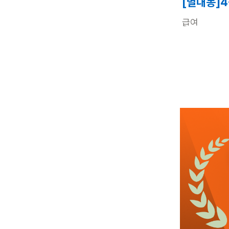
[별내동]
급여
근무유형
어르신정보
근무요일
관심
18시간전
등