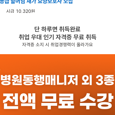
4등급 할머님 재가 요양보호사 모집
시급 10,320원
방문요양
단 하루면 취득완료
여성 · 4등급
취업 우대 인기 자격증 무료 취득
평일 : (근무시간) (오전) 9시 00분 ~ (정오) 12시 00분, 
자격증 소지 시 취업경쟁력이 올라가요
일자리정보 더보기
록
반경 3KM 이내의 일자리 확인하기