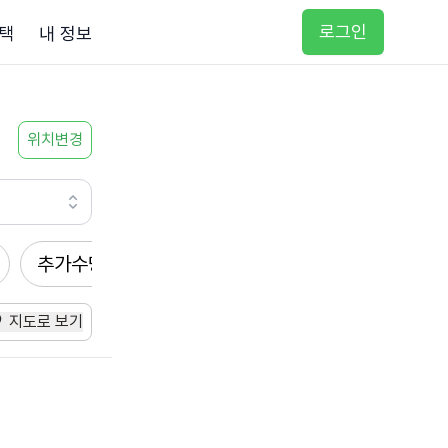
로그인
택
내 정보
위치변경
추가수당
방문요양
입주요양
방문목욕
지도로 보기