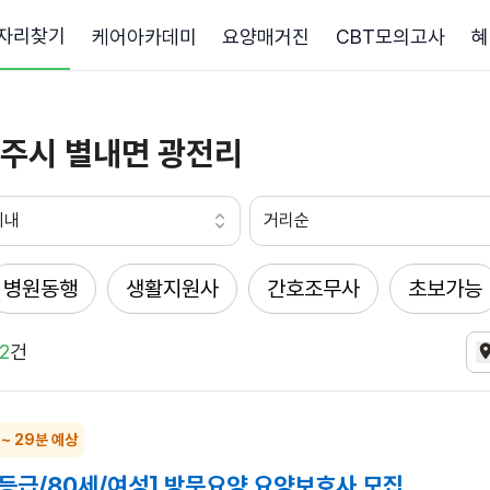
자리찾기
케어아카데미
요양매거진
CBT모의고사
혜
주시 별내면 광전리
이내
거리순
병원동행
생활지원사
간호조무사
초보가능
2
건
 ~ 29분 예상
4등급/80세/여성] 방문요양 요양보호사 모집