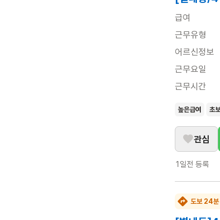
급여
근무유형
어르신정보
근무요일
근무시간
높은급여
초
관심
1일전
등록
도보 24분