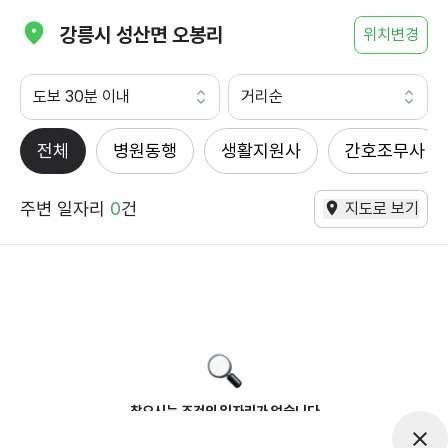
강릉시 성산면 오봉리
위치변경
도보 30분 이내
거리순
전체
병원동행
생활지원사
간호조무사
주변 일자리
0
건
지도로 보기
찾으시는 조건의 일자리가 없습니다
더욱더 노력하는 케어파트너가 되겠습니다.