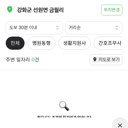
강화군 선원면 금월리
위치변경
도보 30분 이내
거리순
전체
병원동행
생활지원사
간호조무사
주변 일자리
0
건
지도로 보기
찾으시는 조건의 일자리가 없습니다
더욱더 노력하는 케어파트너가 되겠습니다.