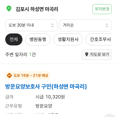
김포시 하성면 마곡리
위치변경
도보 30분 이내
거리순
전체
병원동행
생활지원사
간호조무사
주변 일자리
1
건
지도로 보기
도보 16분 ~ 21분 예상
방문요양보호사 구인(하성면 마곡리)
급여
시급 10,320원
근무유형
방문요양
어르신정보
남성 · 3등급