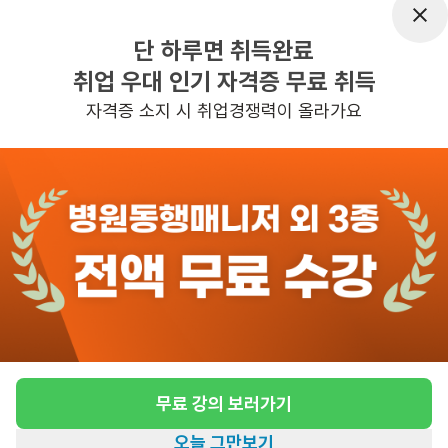
근무요일
주5일근무
단 하루면 취득완료
근무시간
평일 : (근무시간) (오전) 11시 00분 ~ 
취업 우대 인기 자격증 무료 취득
(오후) 2시 00분, 주 5일 근무
자격증 소지 시 취업경쟁력이 올라가요
관심
일자리정보 더보기
4일전
등록
반경 3KM 이내의 일자리 확인하기
무료 강의 보러가기
오늘 그만보기