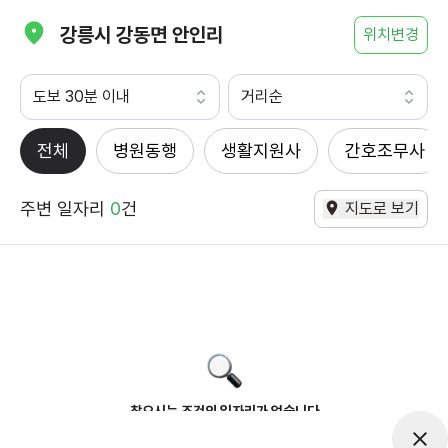
강릉시 강동면 안인리
위치변경
도보 30분 이내
거리순
전체
병원동행
생활지원사
간호조무사
주변 일자리
0
건
지도로 보기
찾으시는 조건의 일자리가 없습니다
더욱더 노력하는 케어파트너가 되겠습니다.