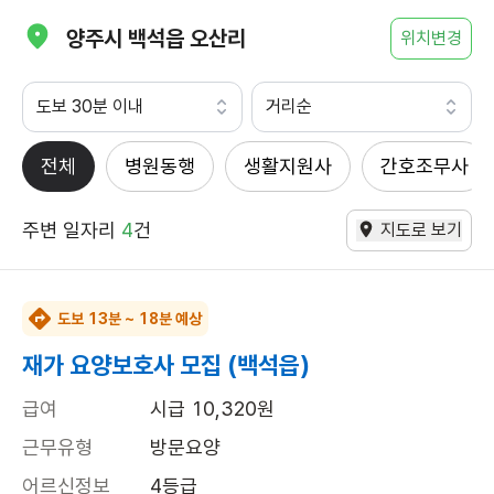
양주시 백석읍 오산리
위치변경
도보 30분 이내
거리순
전체
병원동행
생활지원사
간호조무사
주변 일자리
4
건
지도로 보기
도보 13분 ~ 18분 예상
재가 요양보호사 모집 (백석읍)
급여
시급 10,320원
근무유형
방문요양
어르신정보
4등급