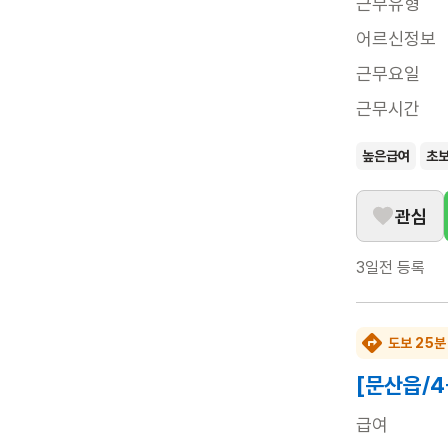
근무유형
어르신정보
근무요일
근무시간
높은급여
초
관심
3일전
등록
도보 25분
[문산읍/
급여