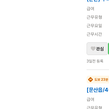
급여
근무유형
근무요일
근무시간
관심
3일전
등록
도보 23분
[문산읍/
급여
근무유형