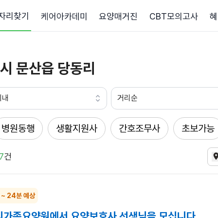
자리찾기
케어아카데미
요양매거진
CBT모의고사
혜
시 문산읍 당동리
이내
거리순
병원동행
생활지원사
간호조무사
초보가능
7
건
 ~ 24분 예상
우리가족요양원에서 요양보호사 선생님을 모십니다