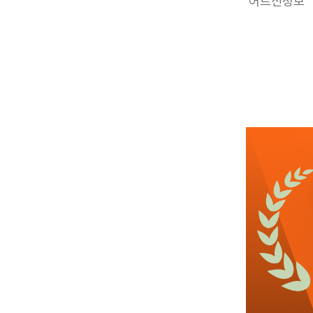
어르신정보
근무요일
근무시간
높은급여
초
관심
9일전
등록