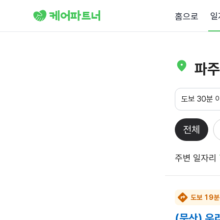
일
홈으로
파주
도보 30분 
전체
주변 일자리
도보 19분
(문산) 