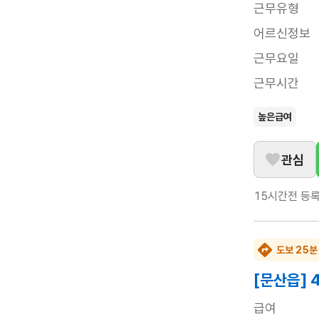
근무유형
어르신정보
근무요일
근무시간
높은급여
관심
15시간전
등
도보 25분
[문산읍]
급여