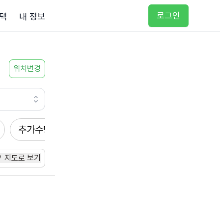
로그인
택
내 정보
위치변경
추가수당
방문요양
입주요양
방문목욕
지도로 보기