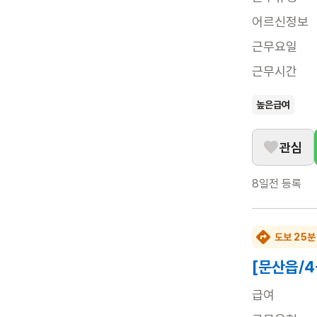
어르신정보
근무요일
근무시간
높은급여
관심
8일전
등록
도보 25분
[문산읍/
급여