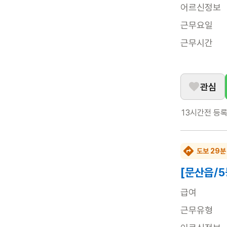
어르신정보
근무요일
근무시간
관심
13시간전
등
도보 29분
[문산읍/5
급여
근무유형