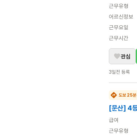
근무유형
어르신정보
근무요일
근무시간
관심
3일전
등록
도보 25분
[문산] 4
급여
근무유형