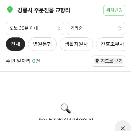
강릉시 주문진읍 교항리
위치변경
도보 30분 이내
거리순
전체
병원동행
생활지원사
간호조무사
주변 일자리
0
건
지도로 보기
찾으시는 조건의 일자리가 없습니다
더욱더 노력하는 케어파트너가 되겠습니다.