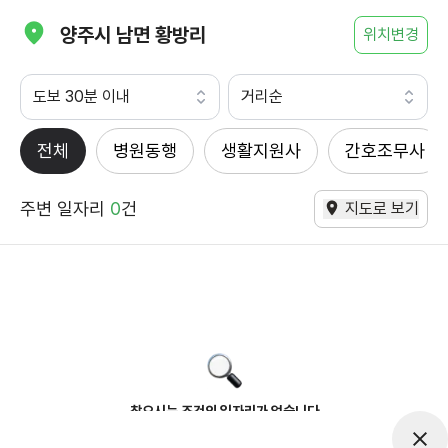
양주시 남면 황방리
위치변경
도보 30분 이내
거리순
전체
병원동행
생활지원사
간호조무사
주변 일자리
0
건
지도로 보기
찾으시는 조건의 일자리가 없습니다
더욱더 노력하는 케어파트너가 되겠습니다.