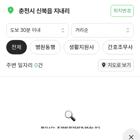
춘천시 신북읍 지내리
위치변경
도보 30분 이내
거리순
전체
병원동행
생활지원사
간호조무사
주변 일자리
0
건
지도로 보기
찾으시는 조건의 일자리가 없습니다
더욱더 노력하는 케어파트너가 되겠습니다.