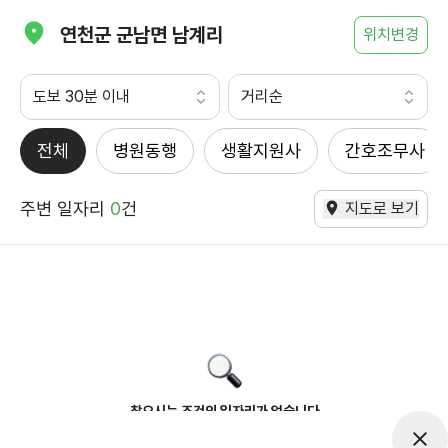
연천군 군남면 남계리
위치변경
도보 30분 이내
거리순
전체
병원동행
생활지원사
간호조무사
주변 일자리
0
건
지도로 보기
찾으시는 조건의 일자리가 없습니다
더욱더 노력하는 케어파트너가 되겠습니다.