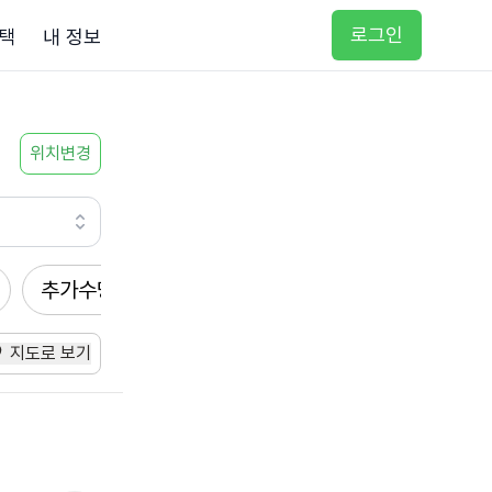
로그인
택
내 정보
위치변경
추가수당
방문요양
입주요양
방문목욕
지도로 보기