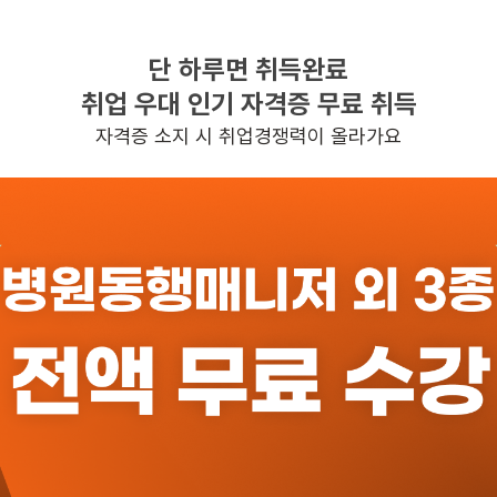
단 하루면 취득완료
찾으시는 조건의 일자리가 없습니다
취업 우대 인기 자격증 무료 취득
더욱더 노력하는 케어파트너가 되겠습니다.
자격증 소지 시 취업경쟁력이 올라가요
반경 3KM 이내의 일자리 확인하기