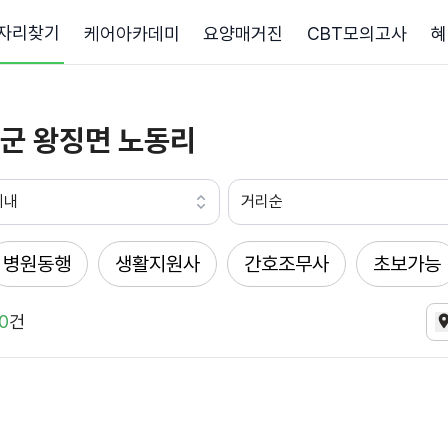
자리찾기
케어아카데미
요양매거진
CBT모의고사
혜
군 왕징면 노동리
이내
거리순
병원동행
생활지원사
간호조무사
초보가능
0
건