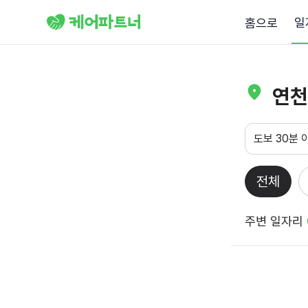
일
홈으로
연천
도보 30분 
전체
주변 일자리