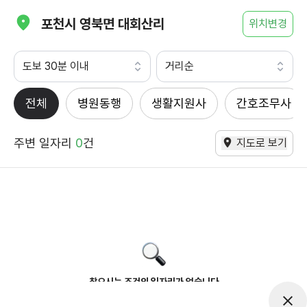
포천시 영북면 대회산리
위치변경
도보 30분 이내
거리순
전체
병원동행
생활지원사
간호조무사
주변 일자리
0
건
지도로 보기
찾으시는 조건의 일자리가 없습니다
더욱더 노력하는 케어파트너가 되겠습니다.