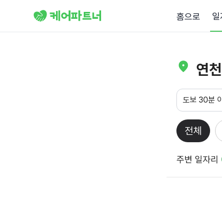
일
홈으로
연천
도보 30분 
전체
주변 일자리