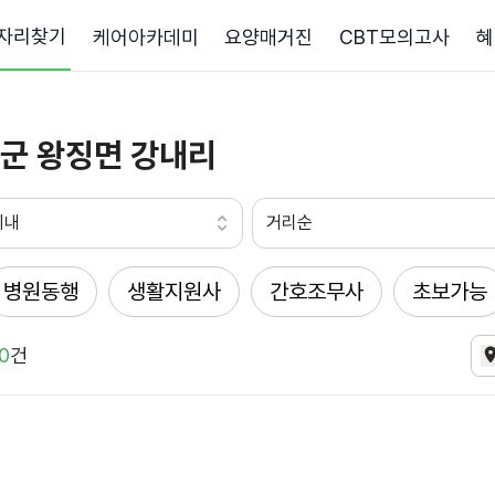
자리찾기
케어아카데미
요양매거진
CBT모의고사
혜
군 왕징면 강내리
이내
거리순
병원동행
생활지원사
간호조무사
초보가능
0
건