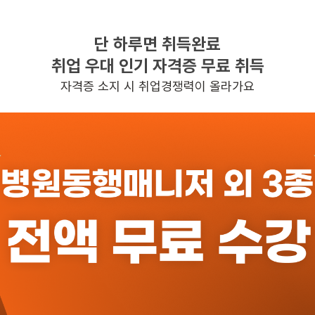
단 하루면 취득완료
찾으시는 조건의 일자리가 없습니다
취업 우대 인기 자격증 무료 취득
더욱더 노력하는 케어파트너가 되겠습니다.
자격증 소지 시 취업경쟁력이 올라가요
반경 3KM 이내의 일자리 확인하기