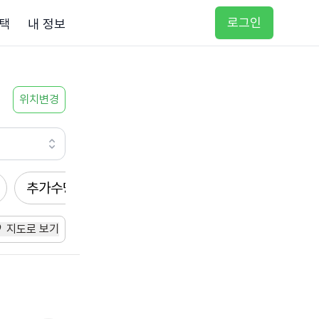
로그인
택
내 정보
위치변경
추가수당
방문요양
입주요양
방문목욕
지도로 보기