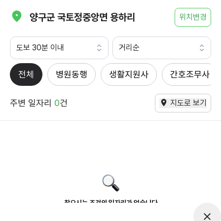
양구군 국토정중앙면 용하리
위치변경
도보 30분 이내
거리순
전체
병원동행
생활지원사
간호조무사
주변 일자리
0
건
지도로 보기
찾으시는 조건의 일자리가 없습니다
더욱더 노력하는 케어파트너가 되겠습니다.