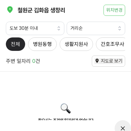
철원군 김화읍 생창리
위치변경
도보 30분 이내
거리순
전체
병원동행
생활지원사
간호조무사
주변 일자리
0
건
지도로 보기
찾으시는 조건의 일자리가 없습니다
더욱더 노력하는 케어파트너가 되겠습니다.