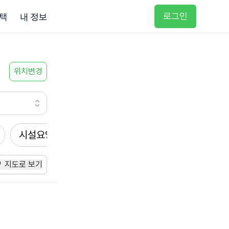
로그인
택
내 정보
위치변경
시설요양
지도로 보기