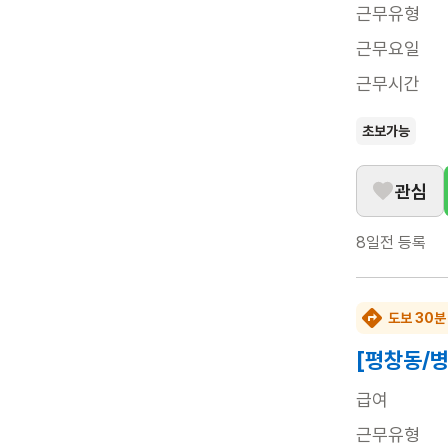
근무유형
근무요일
근무시간
초보가능
관심
8일전
등록
도보 30분
[평창동/병
급여
근무유형