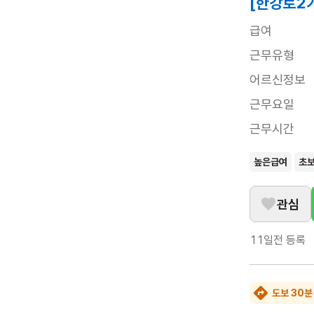
[한강로2가
급여
근무유형
어르신정보
근무요일
근무시간
높은급여
초
관심
11일전
등록
도보 30분