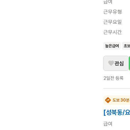
급여
근무유형
근무요일
근무시간
높은급여
초
관심
2일전
등록
도보 30분
[성북동/
급여