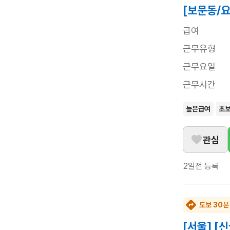
[보문동/
급여
근무유형
근무요일
근무시간
높은급여
초
관심
2일전
등록
도보 30분
[서울] [