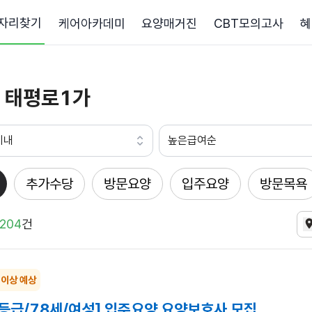
자리찾기
케어아카데미
요양매거진
CBT모의고사
혜
 태평로1가
이내
높은급여순
추가수당
방문요양
입주요양
방문목욕
204
건
 이상 예상
3등급/78세/여성] 입주요양 요양보호사 모집