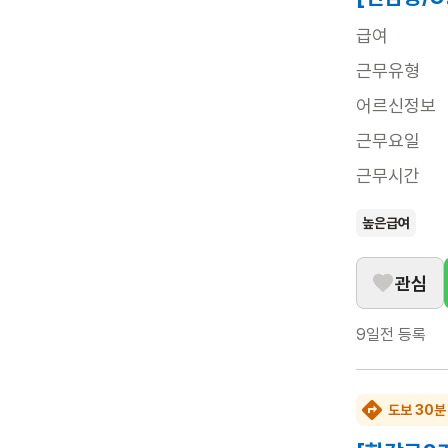
급여
근무유형
어르신정보
근무요일
근무시간
높은급여
관심
9일전
등록
도보 30분