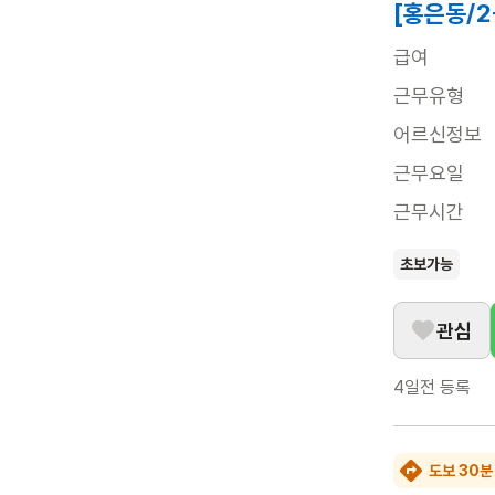
[홍은동/
급여
근무유형
어르신정보
근무요일
근무시간
초보가능
관심
4일전
등록
도보 30분