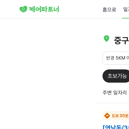
우리 동네 요양보호사 구인 구직 일자리 찾기 | 케어파트너
일
홈으로
중구
반경 5KM 
병원동행
생활지원사
간호조무사
초보가능
주변 일자리
도보 30분
[연남동/