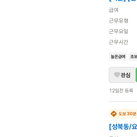
급여
근무유형
근무요일
근무시간
높은급여
초
관심
12일전
등록
도보 30분
[성북동/