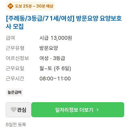
도보 25분 ~ 30분 예상
[주례동/3등급/71세/여성] 방문요양 요양보호
사 모집
급여
시급 13,000원
근무유형
방문요양
어르신정보
여성 · 3등급
근무요일
월~토 (주 6일)
근무시간
08:00~11:00
높은급여
관심
일자리정보 더보기
6일전
등록