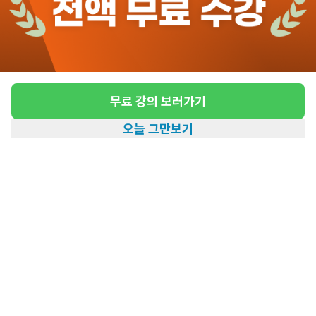
도보 20분 ~ 25분 예상
가야동 4등급 어르신 재가 요양보호사 모집
급여
시급 11,130원
근무유형
방문요양
무료 강의 보러가기
어르신정보
여성 · 4등급
오늘 그만보기
근무요일
주5일근무
홈
일자리찾기
아카데미
혜택
내 정보
근무시간
평일 : (근무시간) (오전) 9시 00분 ~ (정
오) 12시 00분, 주 5일 근무
관심
일자리정보 더보기
2일전
등록
도보 22분 ~ 27분 예상