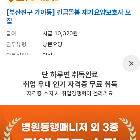
[부산진구 가야동] 긴급돌봄 재가요양보호사 모
집
급여
시급 10,320원
근무유형
방문요양
어르신정보
여성
근무요일
주5일근무
단 하루면 취득완료
근무시간
평일 : 오후2시~5시(또는 1시~4시), 주 
취업 우대 인기 자격증 무료 취득
5일 근무
자격증 소지 시 취업경쟁력이 올라가요
관심
일자리정보 더보기
2일전
등록