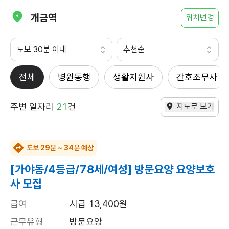
개금역
위치변경
도보 30분 이내
추천순
전체
병원동행
생활지원사
간호조무사
주변 일자리
21
건
지도로 보기
도보 29분 ~ 34분 예상
[가야동/4등급/78세/여성] 방문요양 요양보호
사 모집
급여
시급 13,400원
근무유형
방문요양