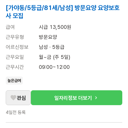
[가야동/5등급/81세/남성] 방문요양 요양보호
사 모집
급여
시급 13,500원
근무유형
방문요양
어르신정보
남성 · 5등급
근무요일
월~금 (주 5일)
근무시간
09:00~12:00
높은급여
관심
일자리정보 더보기
4일전
등록