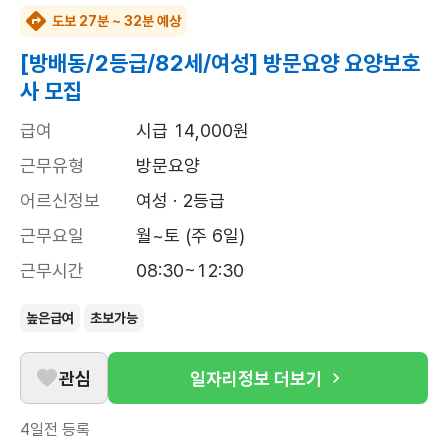
도보 27분 ~ 32분 예상
[방배동/2등급/82세/여성] 방문요양 요양보호
사 모집
급여
시급 14,000원
근무유형
방문요양
어르신정보
여성 · 2등급
근무요일
월~토 (주 6일)
근무시간
08:30~12:30
높은급여
초보가능
관심
일자리정보 더보기
4일전
등록