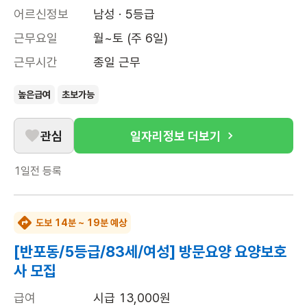
어르신정보
남성 · 5등급
근무요일
월~토 (주 6일)
근무시간
종일 근무
높은급여
초보가능
관심
일자리정보 더보기
1일전
등록
도보 14분 ~ 19분 예상
[반포동/5등급/83세/여성] 방문요양 요양보호
사 모집
급여
시급 13,000원