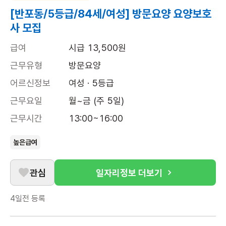
[반포동/5등급/84세/여성] 방문요양 요양보호
사 모집
급여
시급 13,500원
근무유형
방문요양
어르신정보
여성 · 5등급
근무요일
월~금 (주 5일)
근무시간
13:00~16:00
높은급여
관심
일자리정보 더보기
4일전
등록