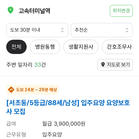
고속터미널역
위치변경
도보 30분 이내
추천순
전체
병원동행
생활지원사
간호조무사
주변 일자리
33
건
지도로 보기
도보 24분 ~ 29분 예상
[서초동/5등급/88세/남성] 입주요양 요양보호
사 모집
급여
월급 3,900,000원
근무유형
입주요양