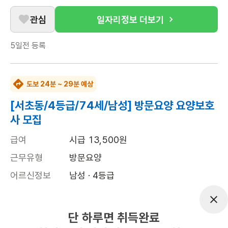
관심
일자리정보 더보기
5일전
등록
도보 24분 ~ 29분 예상
[서초동/4등급/74세/남성] 방문요양 요양보호
사 모집
급여
시급 13,500원
근무유형
방문요양
어르신정보
남성 · 4등급
근무요일
월~금 (주 5일)
근무시간
12:00~15:00
단 하루면 취득완료