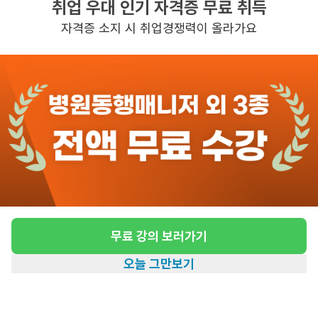
취업 우대 인기 자격증 무료 취득
높은급여
초보가능
자격증 소지 시 취업경쟁력이 올라가요
관심
일자리정보 더보기
5일전
등록
도보 19분 ~ 24분 예상
[잠원동/2등급/97세/여성] 방문요양 요양보호
사 모집
급여
시급 13,500원
무료 강의 보러가기
근무유형
방문요양
오늘 그만보기
어르신정보
여성 · 2등급
홈
일자리찾기
아카데미
혜택
내 정보
근무요일
월~금 (주 5일)