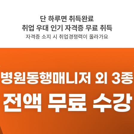
시급 13,000원
단 하루면 취득완료
방문요양
취업 우대 인기 자격증 무료 취득
남성 · 5등급
자격증 소지 시 취업경쟁력이 올라가요
월~금 (주 5일)
09:00~12:00
일자리정보 더보기
~ 10분 예상