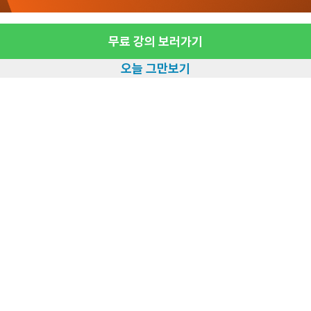
등급/93세/여성] 방문요양 요양보호사 모집
시급 13,000원
무료 강의 보러가기
방문요양
오늘 그만보기
여성 · 3등급
월~토 (주 6일)
09:00~12:00
보가능
일자리정보 더보기
~ 11분 예상