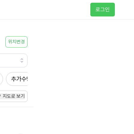
로그인
위치변경
추가수당
방문요양
입주요양
방문목욕
지도로 보기