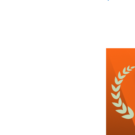
급여
근무유형
어르신정보
근무요일
근무시간
높은급여
관심
4일전
등록
도보 5분 