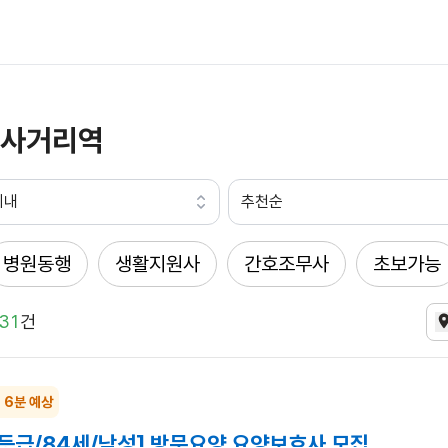
사거리역
이내
추천순
병원동행
생활지원사
간호조무사
초보가능
31
건
~ 6분 예상
5등급/84세/남성] 방문요양 요양보호사 모집