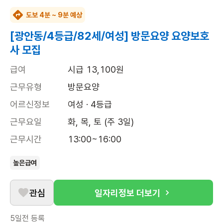
도보 4분 ~ 9분 예상
[광안동/4등급/82세/여성] 방문요양 요양보호
사 모집
급여
시급 13,100원
근무유형
방문요양
어르신정보
여성 · 4등급
근무요일
화, 목, 토 (주 3일)
근무시간
13:00~16:00
높은급여
관심
일자리정보 더보기
5일전
등록