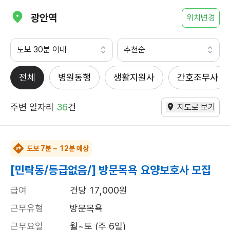
광안역
위치변경
도보 30분 이내
추천순
전체
병원동행
생활지원사
간호조무사
주변 일자리
36
건
지도로 보기
도보 7분 ~ 12분 예상
[민락동/등급없음/] 방문목욕 요양보호사 모집
급여
건당 17,000원
근무유형
방문목욕
근무요일
월~토 (주 6일)