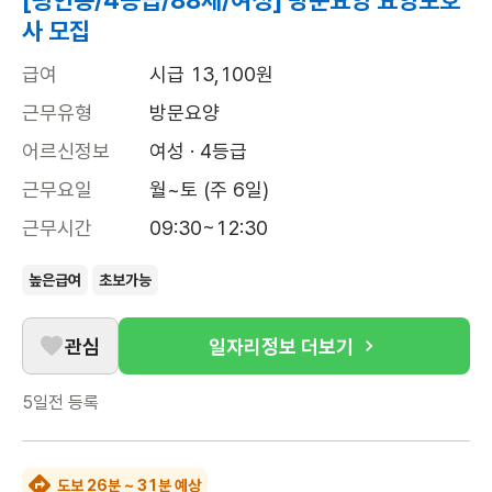
[광안동/4등급/88세/여성] 방문요양 요양보호
사 모집
급여
시급 13,100원
근무유형
방문요양
어르신정보
여성 · 4등급
근무요일
월~토 (주 6일)
근무시간
09:30~12:30
높은급여
초보가능
관심
일자리정보 더보기
5일전
등록
도보 26분 ~ 31분 예상