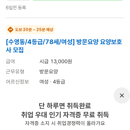
6일전
등록
도보 20분 ~ 25분 예상
[수영동/4등급/78세/여성] 방문요양 요양보호
사 모집
급여
시급 13,000원
근무유형
방문요양
어르신정보
여성 · 4등급
근무요일
월~금 (주 5일)
근무시간
15:00~18:00
단 하루면 취득완료
취업 우대 인기 자격증 무료 취득
높은급여
초보가능
자격증 소지 시 취업경쟁력이 올라가요