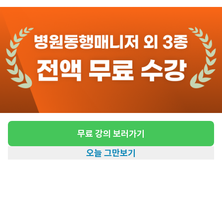
관심
일자리정보 더보기
8일전
등록
도보 11분 ~ 16분 예상
[광안동/3등급/75세/여성] 방문요양 요양보호
사 모집
급여
시급 13,000원
무료 강의 보러가기
근무유형
방문요양
오늘 그만보기
어르신정보
여성 · 3등급
홈
일자리찾기
아카데미
혜택
내 정보
근무요일
월~토 (주 6일)
근무시간
12:30~17:30
높은급여
초보가능