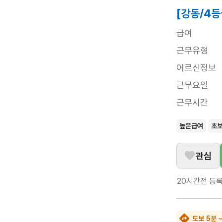
[강동/4등
급여
근무유형
어르신정보
근무요일
근무시간
높은급여
초
관심
20시간전
등
도보 5분 