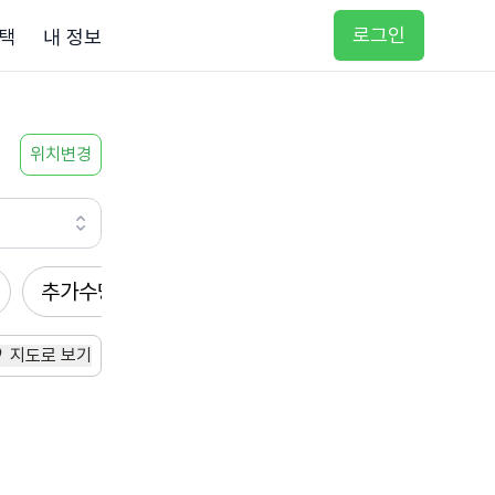
로그인
택
내 정보
위치변경
추가수당
방문요양
입주요양
방문목욕
지도로 보기