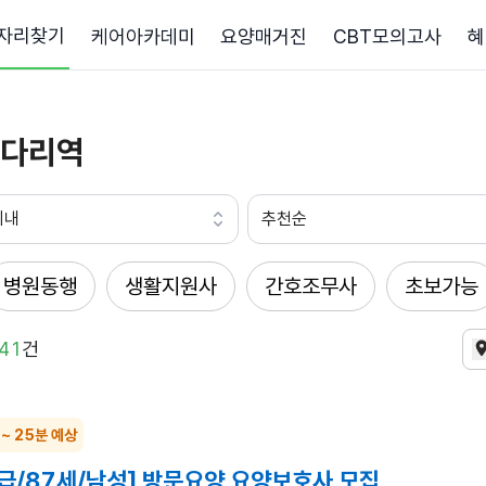
자리찾기
케어아카데미
요양매거진
CBT모의고사
혜
다리역
이내
추천순
병원동행
생활지원사
간호조무사
초보가능
41
건
 ~ 25분 예상
급/87세/남성] 방문요양 요양보호사 모집