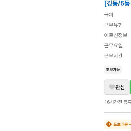
[강동/5등
급여
근무유형
어르신정보
근무요일
근무시간
초보가능
관심
16시간전
등
도보 1분 