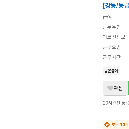
[강동/등급
급여
근무유형
어르신정보
근무요일
근무시간
높은급여
관심
20시간전
등
도보 10분