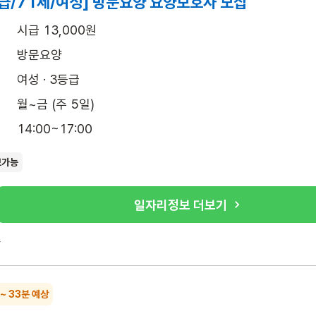
급/71세/여성] 방문요양 요양보호사 모집
시급 13,000원
방문요양
여성 · 3등급
월~금 (주 5일)
14:00~17:00
보가능
일자리정보 더보기
록
 ~ 33분 예상