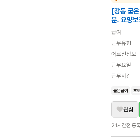
[강동 굽은
분. 요양보
급여
근무유형
어르신정보
근무요일
근무시간
높은급여
초
관심
21시간전
등