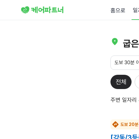
일
홈으로
굽은
도보 30분 
전체
주변 일자리
도보 20분
[강동/3등