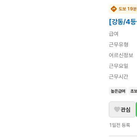
도보 19분
[강동/4등
급여
근무유형
어르신정보
근무요일
근무시간
높은급여
초
관심
1일전
등록