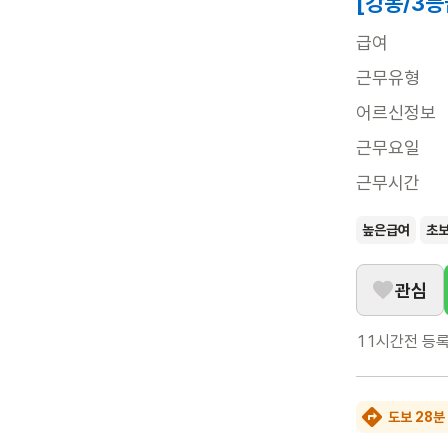
[강동/3등
급여
근무유형
어르신정보
근무요일
근무시간
높은급여
초
관심
11시간전
등
도보 28분