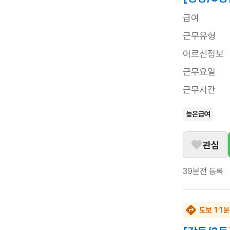
급여
근무유형
어르신정보
근무요일
근무시간
높은급여
관심
39분전
등록
도보 11분